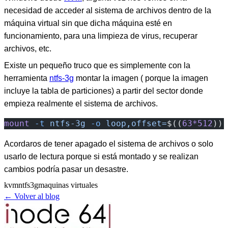
necesidad de acceder al sistema de archivos dentro de la
máquina virtual sin que dicha máquina esté en
funcionamiento, para una limpieza de virus, recuperar
archivos, etc.
Existe un pequeño truco que es simplemente con la
herramienta
ntfs-3g
montar la imagen ( porque la imagen
incluye la tabla de particiones) a partir del sector donde
empieza realmente el sistema de archivos.
mount
 -t
 ntfs-3g
 -o
 loop,offset=
$((
63*512
)) 
Acordaros de tener apagado el sistema de archivos o solo
usarlo de lectura porque si está montado y se realizan
cambios podría pasar un desastre.
kvm
ntfs3g
maquinas virtuales
← Volver al blog